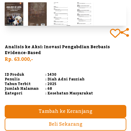
Analisis ke Aksi: Inovasi Pengabdian Berbasis
Evidence-Based
Rp. 63.000,-
ID Produk
: 1430
Penulis
: Diah Adni Fauziah
Tahun Terbit
: 2025
Jumlah Halaman
: 68
Kategori
: Kesehatan Masyarakat
Tambah ke Keranjang
Beli Sekarang