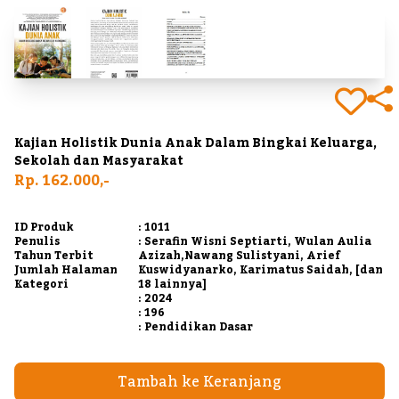
Kajian Holistik Dunia Anak Dalam Bingkai Keluarga,
Sekolah dan Masyarakat
Rp. 162.000,-
ID Produk
: 1011
Penulis
: Serafin Wisni Septiarti, Wulan Aulia
Tahun Terbit
Azizah,Nawang Sulistyani, Arief
Jumlah Halaman
Kuswidyanarko, Karimatus Saidah, [dan
Kategori
18 lainnya]
: 2024
: 196
: Pendidikan Dasar
Tambah ke Keranjang